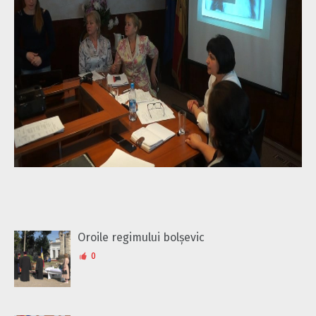
Oroile regimului bolșevic
0