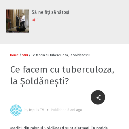
Să ne fiți sănătoși
1
Home
/
Știri
/ Ce facem cu tuberculoza, la Șoldănești?
Ce facem cu tuberculoza,
la Șoldănești?
by
Impuls TV
Published
8 ani ago
Medicii din raionul Şoldăneşti sunt alarmaţi. În pofida