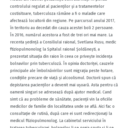
controlului regulat al pacienţilor şi a tratamentelor
costisitoare, tuberculoza rămâne a fi o maladie care
afectează locuitorii din regiune. Pe parcursul anului 2017,
în teritoriu au decedat din cauza acestei boli 2 persoane.
În 2016, numărul acestora a fost de trei ori mai mare. La
recenta şedinţă a Consiliului raional, Svetlana Rusu, medic
ftiziopulmonolog la Spitalul raional Şoldăneşti, a
prezentat situaţia din raion în ceea ce priveşte incidenţa
bolnavilor prin tuberculoză. În opinia doctoriţei, cauzele
principale ale îmbolnăvirilor sunt migraţia peste hotare,
condiţiile precare de viaţă şi alcoolismul. Doctorii spun că
depistarea pacienţilor a devenit mai uşoară. Asta pentru că
oamenii singuri se adresează după ajutor medical. Cand
simt că au probleme de sănătate, pacienţii vin la oficiile
medicilor de familie din localitatea unde se află. Aici fac o
consultaţie de rutină, după care ei sunt redirecţionaţi la
medicul ftiziopulmonolog. La cabinetul serviciului în
tratarea tuberculozei, bolnavilor li se preia sputa şi li se