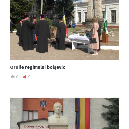
Oroile regimului bolșevic
0
0