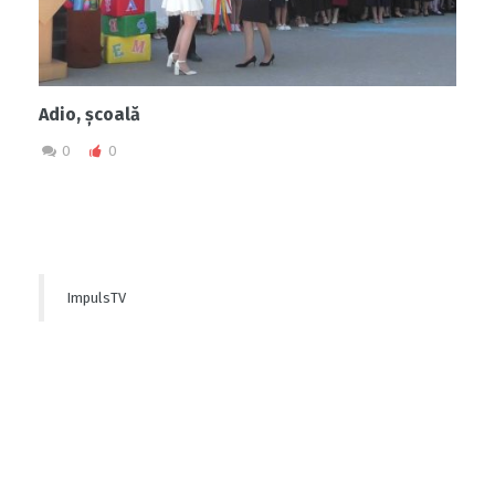
Adio, școală
0
0
ImpulsTV