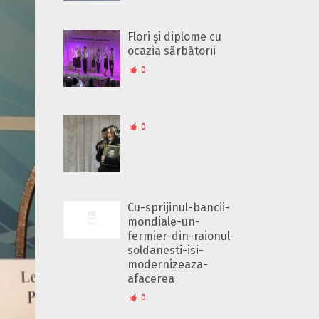
Flori și diplome cu
ocazia sărbătorii
0
0
Cu-sprijinul-bancii-
mondiale-un-
fermier-din-raionul-
soldanesti-isi-
modernizeaza-
afacerea
0