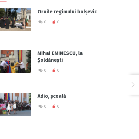
Oroile regimului bolșevic
0
0
Mihai EMINESCU, la
Șoldănești
0
0
Adio, școală
0
0