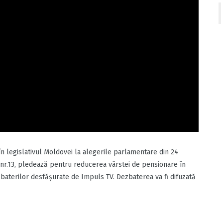
n legislativul Moldovei la alegerile parlamentare din 24
nr.13, pledează pentru reducerea vârstei de pensionare în
baterilor desfășurate de Impuls TV. Dezbaterea va fi difuzată