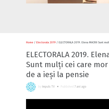
Home
/
Electorala 2019
/ ELECTORALA 2019. Elena MACRII Sunt mulți
ELECTORALA 2019. Elen
Sunt mulți cei care mor
de a ieși la pensie
by
Impuls TV
Published
7 ani ago