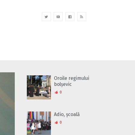
Oroile regimului
bolșevic
0
Adio, școală
0