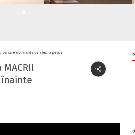
 cei care mor înainte de a ieși la pensie
P
a MACRII
 înainte
U