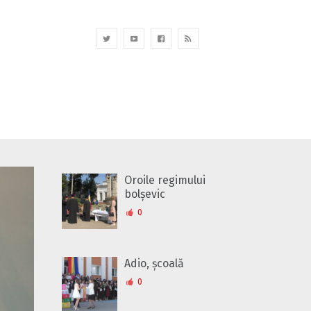
Oroile regimului
bolșevic
0
Adio, școală
0