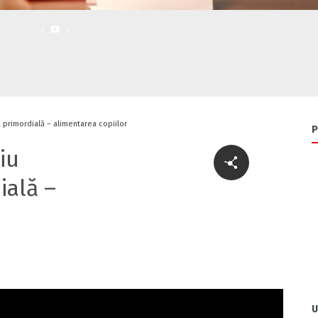
 primordială – alimentarea copiilor
P
iu
ială –
U