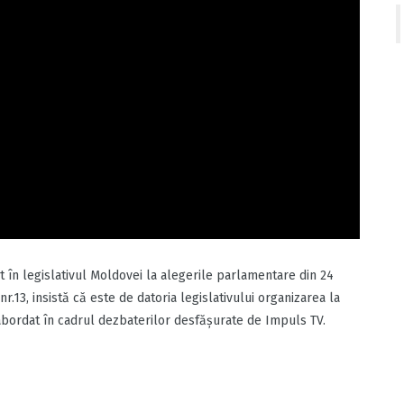
t în legislativul Moldovei la alegerile parlamentare din 24
.13, insistă că este de datoria legislativului organizarea la
st abordat în cadrul dezbaterilor desfășurate de Impuls TV.