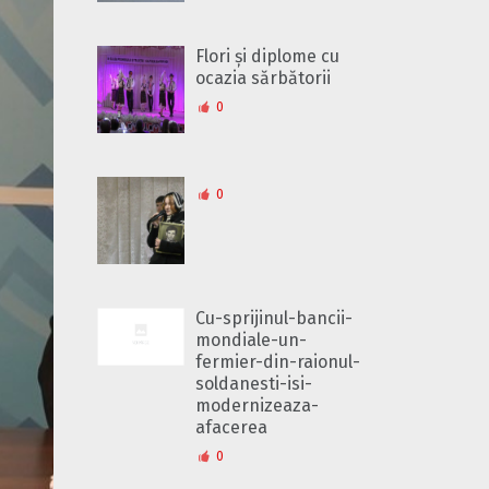
Flori și diplome cu
ocazia sărbătorii
0
0
Cu-sprijinul-bancii-
mondiale-un-
fermier-din-raionul-
soldanesti-isi-
modernizeaza-
afacerea
0