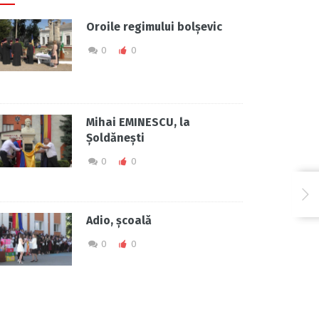
Oroile regimului bolșevic
0
0
Mihai EMINESCU, la
Șoldănești
0
0
Adio, școală
0
0