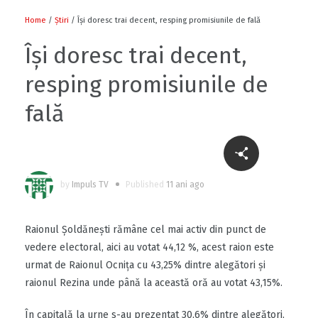
Home
/
Știri
/ Îşi doresc trai decent, resping promisiunile de fală
Îşi doresc trai decent,
resping promisiunile de
fală
by
Impuls TV
Published
11 ani ago
Raionul Şoldănești rămâne cel mai activ din punct de
vedere electoral, aici au votat 44,12 %, acest raion este
urmat de Raionul Ocnița cu 43,25% dintre alegători și
raionul Rezina unde până la această oră au votat 43,15%.
În capitală la urne s-au prezentat 30,6% dintre alegători,