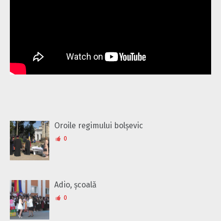
Oroile regimului bolșevic
0
Adio, școală
0