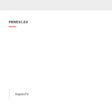
Flori și diplome cu ocazia sărbătorii
0
PRIVESC.EU
0
Cu-sprijinul-bancii-mondiale-un-fermier-
din-raionul-soldanesti-isi-modernizeaza-
afacerea
0
ImpulsTV
Să ne fiți sănătoși
1