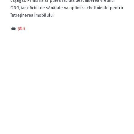
câştigat. Primăria ar putea facilita deschiderea vreunui
ONG, iar oficiul de sănătate va optimiza cheltuielile pentru
întreţinerea imobilului.
Știri