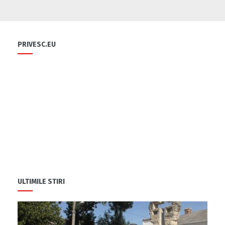
Flori și diplome cu ocazia sărbătorii
0
PRIVESC.EU
0
Cu-sprijinul-bancii-mondiale-un-fermier-
din-raionul-soldanesti-isi-modernizeaza-
afacerea
0
ULTIMILE STIRI
Să ne fiți sănătoși
1