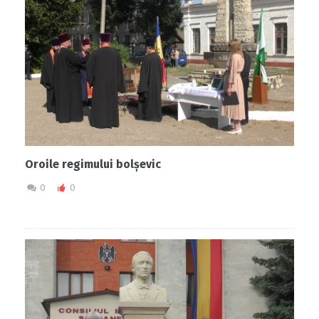
Oroile regimului bolșevic
0
0