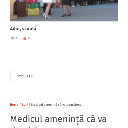
Adio, școală
0
0
ImpulsTV
Home
/
Știri
/ Medicul amenință că va demisiona
Medicul amenință că va