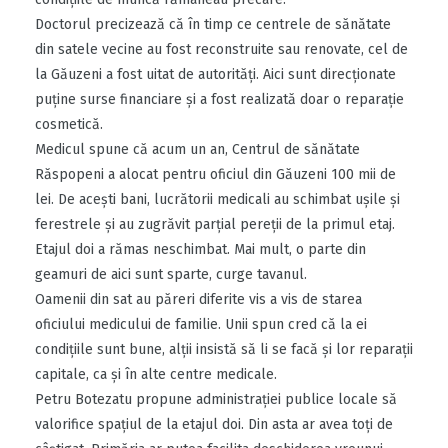
Doctorul precizează că în timp ce centrele de sănătate
din satele vecine au fost reconstruite sau renovate, cel de
la Găuzeni a fost uitat de autorităţi. Aici sunt direcţionate
puţine surse financiare şi a fost realizată doar o reparaţie
cosmetică.
Medicul spune că acum un an, Centrul de sănătate
Răspopeni a alocat pentru oficiul din Găuzeni 100 mii de
lei. De aceşti bani, lucrătorii medicali au schimbat uşile şi
ferestrele şi au zugrăvit parţial pereţii de la primul etaj.
Etajul doi a rămas neschimbat. Mai mult, o parte din
geamuri de aici sunt sparte, curge tavanul.
Oamenii din sat au păreri diferite vis a vis de starea
oficiului medicului de familie. Unii spun cred că la ei
condiţiile sunt bune, alţii insistă să li se facă şi lor reparaţii
capitale, ca şi în alte centre medicale.
Petru Botezatu propune administraţiei publice locale să
valorifice spaţiul de la etajul doi. Din asta ar avea toţi de