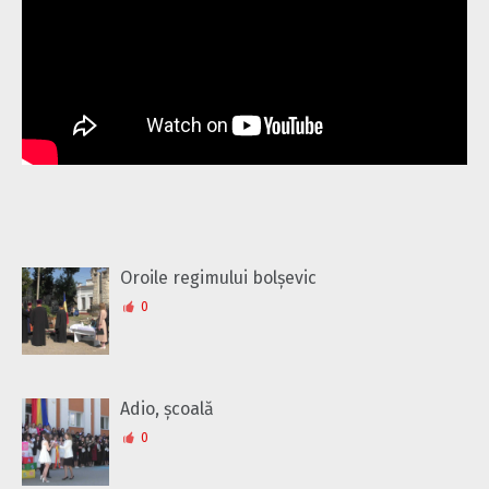
Oroile regimului bolșevic
0
Adio, școală
0