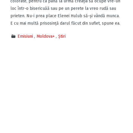
colorate, pentru ca până la urmă creaţia să ocupe vre-un
loc într-o bisericuăă sau pe un perete la vreo rudă sau
prieten. Nu-i prea place Elenei Hulub să-şi vândă munca.
E cu mai multă prisosinţă darul făcut din suflet, spune ea.
Emisiuni
Moldova+
Știri