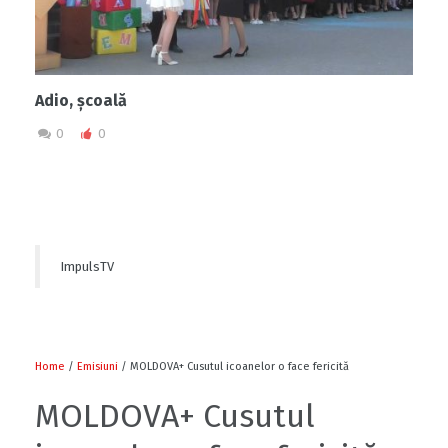
Adio, școală
0
0
ImpulsTV
Home
/
Emisiuni
/ MOLDOVA+ Cusutul icoanelor o face fericită
MOLDOVA+ Cusutul