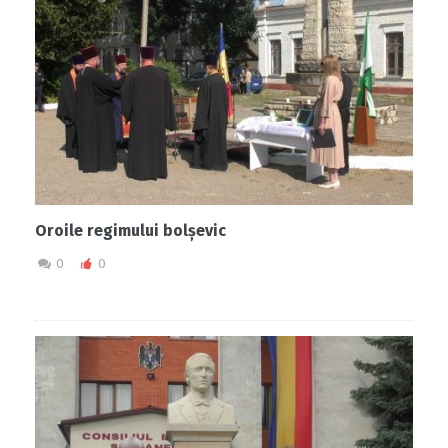
Oroile regimului bolșevic
0
0