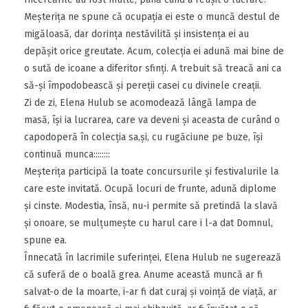
Meşteriţa ne spune că ocupaţia ei este o muncă destul de
migăloasă, dar dorinţa nestăvilită şi insistenţa ei au
depăşit orice greutate. Acum, colecţia ei adună mai bine de
o sută de icoane a diferitor sfinţi. A trebuit să treacă ani ca
să-şi împodobească şi pereţii casei cu divinele creaţii.
Zi de zi, Elena Hulub se acomodează lângă lampa de
masă, îşi ia lucrarea, care va deveni şi aceasta de curând o
capodoperă în colecţia sa,şi, cu rugăciune pe buze, îşi
continuă munca::::::::
Meşteriţa participă la toate concursurile şi festivalurile la
care este invitată. Ocupă locuri de frunte, adună diplome
şi cinste. Modestia, însă, nu-i permite să pretindă la slavă
şi onoare, se mulţumeşte cu harul care i l-a dat Domnul,
spune ea.
Înnecată în lacrimile suferinţei, Elena Hulub ne sugerează
că suferă de o boală grea. Anume această muncă ar fi
salvat-o de la moarte, i-ar fi dat curaj şi voinţă de viaţă, ar