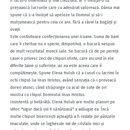
fi făcut-o omenoasă şi mai chibzuită, ar fi învăţat-o să
preţuiască lucrurile care cu adevărat valorează. Dânsa mai
spune că s-a învăţat să apeleze la Domnul şi să-i
mulţumească pentru ceia ce are, fără a râvni la bogăţii şi
ovaţii.
Este costisitoare confecţionarea unei icoane. Suma de bani
care îi cheltue nu o sperie, dimpotrivă, o bucură nespus
de mult rezultatul muncii sale. Se bucură că de pe pereţii
casei o privesc zeci de chipuri sfinte, care ascund în ele
diferite taine şi suferinţe, iar ea este aceea care îi
compătimeşte. Spune Elena Hulub că a cusut cu lacrimi în
ochi chipul lui Iisus Hristos, având senzaţia că-i provoacă
dureri atunci, când străpunge cu acul de sute de ori
mostra cu chipul Domnului Iisus Hristos.
Insistentă şi hotărâtă, Elena Hulub are multe planuri pe
viitor, *sigur dacă voi fi sănătoasă* a adăugat ea. Încă
multe chipuri bisericeşti aşteaptă a fi redate pe pânzele
imaculate, unde se înghesuie mii de cristale mici şi