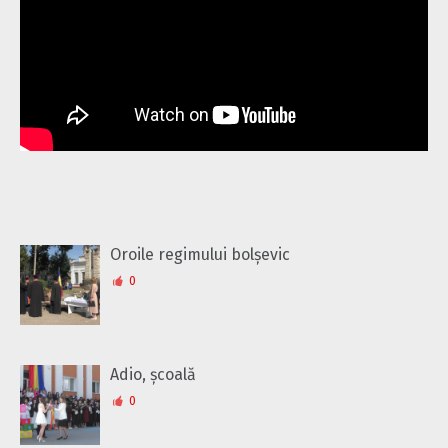
Oroile regimului bolșevic
0
Adio, școală
0