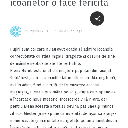
icoanelor o face fericită
by
Impuls TV
Published
11 ani ago
Puţini sunt cei care nu au avut ocazia să admire icoanele
confecţionate cu atâta migală, dragoste şi dăruire de sine
de mâinile neobosite ale Elenei Hulub.
Elena Hulub este unul din meşterii populari din raionul
Şoldăneşti, care s-a manifestat în ultimii ani. Mai în glumă,
mai în adins, fiind cucerită de frumuseţea acestui
meşteşug, Elena a pus mâna pe ac şi, după cum spune ea,
a încercat o nouă meserie. Încercarea vină n-are, dar
pentru Elena aceasta a fost să devină pasiunea şi munca
zilnică. Meşteriţa ne spune că nu e atât de uşor să aranjezi
numeroasele şi măruntele mărgeluţe pe un anumit desen.
Încercările au fost multe, până când a reuşit o lucrare.