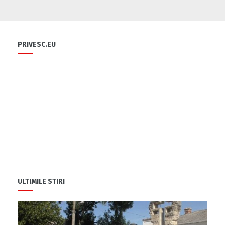
Flori și diplome cu ocazia sărbătorii
0
PRIVESC.EU
0
Cu-sprijinul-bancii-mondiale-un-fermier-
din-raionul-soldanesti-isi-modernizeaza-
afacerea
0
ULTIMILE STIRI
Să ne fiți sănătoși
1