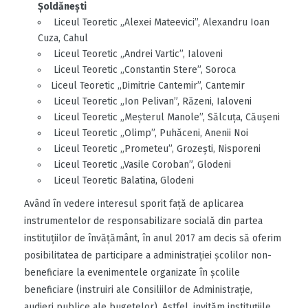
Șoldănești
Liceul Teoretic „Alexei Mateevici”, Alexandru Ioan
Cuza, Cahul
Liceul Teoretic „Andrei Vartic”, Ialoveni
Liceul Teoretic „Constantin Stere”, Soroca
Liceul Teoretic „Dimitrie Cantemir”, Cantemir
Liceul Teoretic „Ion Pelivan”, Răzeni, Ialoveni
Liceul Teoretic „Meșterul Manole”, Sălcuța, Căușeni
Liceul Teoretic „Olimp”, Puhăceni, Anenii Noi
Liceul Teoretic „Prometeu”, Grozești, Nisporeni
Liceul Teoretic „Vasile Coroban”, Glodeni
Liceul Teoretic Balatina, Glodeni
Având în vedere interesul sporit față de aplicarea
instrumentelor de responsabilizare socială din partea
instituțiilor de învățământ, în anul 2017 am decis să oferim
posibilitatea de participare a administrației școlilor non-
beneficiare la evenimentele organizate în școlile
beneficiare (instruiri ale Consiliilor de Administrație,
audieri publice ale bugetelor). Astfel, invităm instituțiile