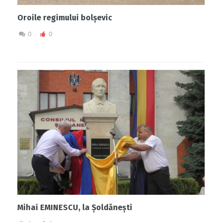
Oroile regimului bolșevic
0
0
Mihai EMINESCU, la Șoldănești