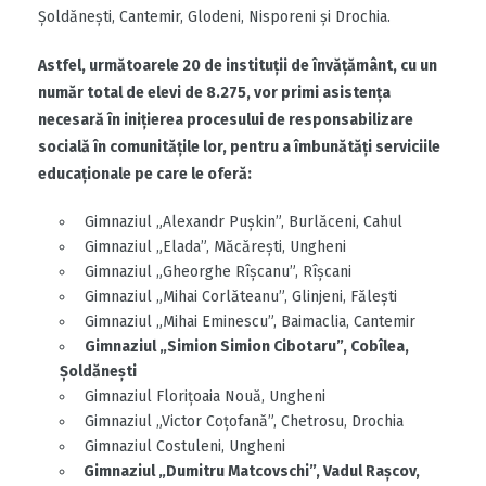
Șoldănești, Cantemir, Glodeni, Nisporeni și Drochia.
Astfel, următoarele 20 de instituții de învățământ, cu un
număr total de elevi de 8.275, vor primi asistența
necesară în inițierea procesului de responsabilizare
socială în comunitățile lor, pentru a îmbunătăți serviciile
educaționale pe care le oferă:
Gimnaziul „Alexandr Pușkin”, Burlăceni, Cahul
Gimnaziul „Elada”, Măcărești, Ungheni
Gimnaziul „Gheorghe Rîșcanu”, Rîșcani
Gimnaziul „Mihai Corlăteanu”, Glinjeni, Fălești
Gimnaziul „Mihai Eminescu”, Baimaclia, Cantemir
Gimnaziul „Simion Simion Cibotaru”, Cobîlea,
Șoldănești
Gimnaziul Florițoaia Nouă, Ungheni
Gimnaziul „Victor Coțofană”, Chetrosu, Drochia
Gimnaziul Costuleni, Ungheni
Gimnaziul „Dumitru Matcovschi”, Vadul Rașcov,