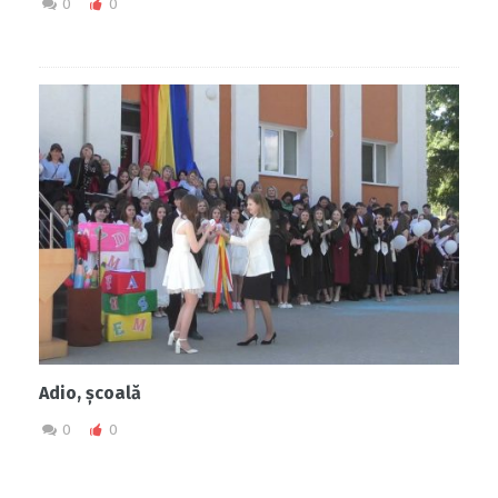
0
0
Adio, școală
0
0