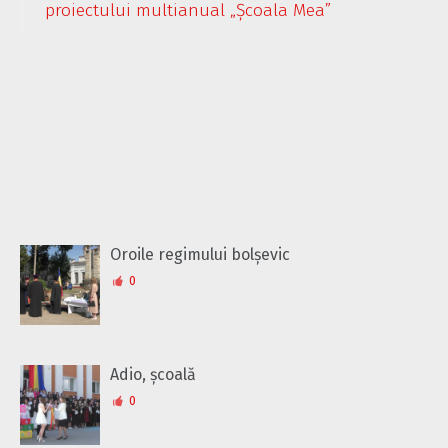
proiectului multianual „Școala Mea”
Oroile regimului bolșevic
0
Adio, școală
0