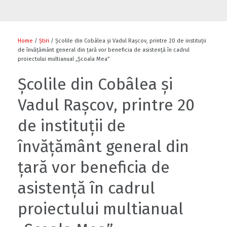
Flori și diplome cu ocazia sărbătorii
0
Home
/
Știri
/ Școlile din Cobâlea și Vadul Rașcov, printre 20 de instituții
de învățământ general din țară vor beneficia de asistență în cadrul
proiectului multianual „Școala Mea”
Școlile din Cobâlea și
0
Vadul Rașcov, printre 20
de instituții de
învățământ general din
Cu-sprijinul-bancii-mondiale-un-fermier-
din-raionul-soldanesti-isi-modernizeaza-
țară vor beneficia de
afacerea
0
asistență în cadrul
proiectului multianual
Să ne fiți sănătoși
1