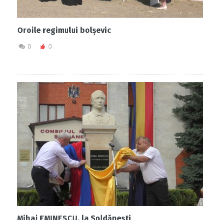
Oroile regimului bolșevic
0
0
Mihai EMINESCU, la Șoldănești