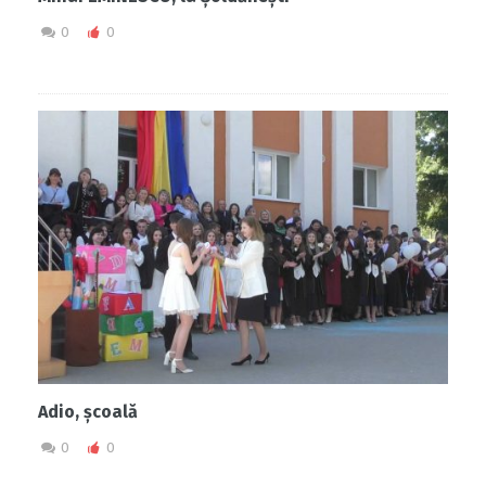
0
0
Adio, școală
0
0