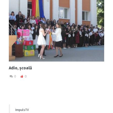
Adio, școală
0
0
ImpulsTV