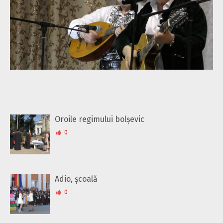
Oroile regimului bolșevic
0
Adio, școală
0