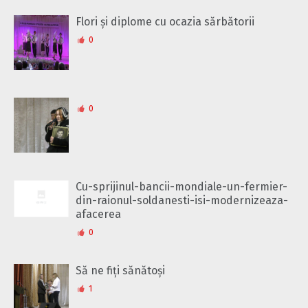
Flori și diplome cu ocazia sărbătorii
0
0
Cu-sprijinul-bancii-mondiale-un-fermier-
din-raionul-soldanesti-isi-modernizeaza-
afacerea
0
Să ne fiți sănătoși
1