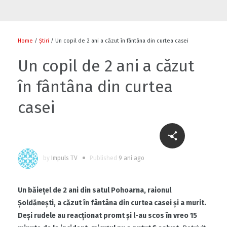
Flori și diplome cu ocazia sărbătorii
0
Home
/
Știri
/ Un copil de 2 ani a căzut în fântâna din curtea casei
Un copil de 2 ani a căzut
în fântâna din curtea
0
casei
Cu-sprijinul-bancii-mondiale-un-fermier-
din-raionul-soldanesti-isi-modernizeaza-
by
Impuls TV
Published
9 ani ago
afacerea
0
Un băiețel de 2 ani din satul Pohoarna, raionul
Șoldănești, a căzut în fântâna din curtea casei și a murit.
Să ne fiți sănătoși
Deși rudele au reacționat promt și l-au scos în vreo 15
1