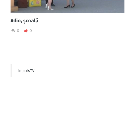
Adio, școală
0
0
ImpulsTV