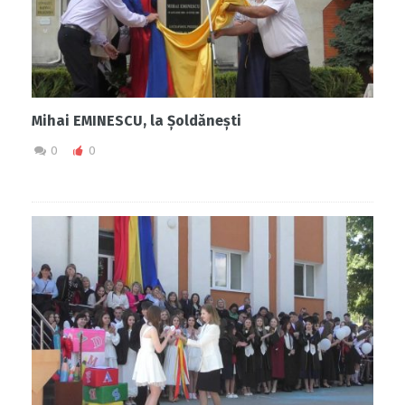
Mihai EMINESCU, la Șoldănești
0
0