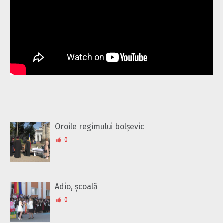
Oroile regimului bolșevic
0
Adio, școală
0