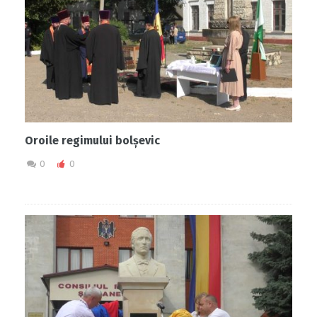
Oroile regimului bolșevic
0
0