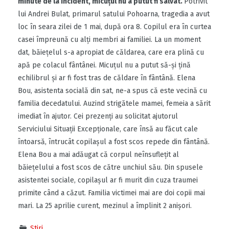
minute de la incident, micuțul nu a putut fi salvat.
Potrivit
lui Andrei Bulat, primarul satului Pohoarna, tragedia a avut
loc în seara zilei de 1 mai, după ora 8. Copilul era în curtea
casei împreună cu alți membri ai familiei. La un moment
dat, băiețelul s-a apropiat de căldarea, care era plină cu
apă pe colacul fântânei. Micuțul nu a putut să-și țină
echilibrul și ar fi fost tras de căldare în fântână. Elena
Bou, asistenta socială din sat, ne-a spus că este vecină cu
familia decedatului. Auzind strigătele mamei, femeia a sărit
imediat în ajutor. Cei prezenți au solicitat ajutorul
Serviciului Situații Excepționale, care însă au făcut cale
întoarsă, întrucât copilașul a fost scos repede din fântână.
Elena Bou a mai adăugat că corpul neînsuflețit al
băiețelului a fost scos de către unchiul său. Din spusele
asistentei sociale, copilașul ar fi murit din cuza traumei
primite când a căzut. Familia victimei mai are doi copii mai
mari. La 25 aprilie curent, mezinul a împlinit 2 anișori.
Știri