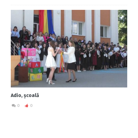
Adio, școală
0
0