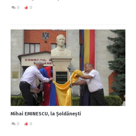
0
0
Mihai EMINESCU, la Șoldănești
0
0