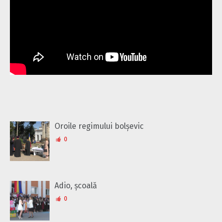
Oroile regimului bolșevic
0
Adio, școală
0