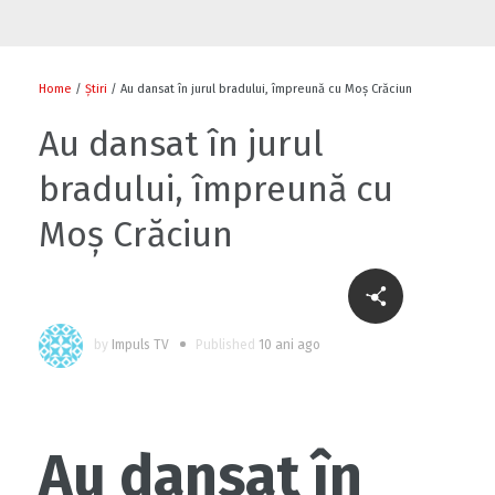
Flori și diplome cu ocazia sărbătorii
0
Home
/
Știri
/ Au dansat în jurul bradului, împreună cu Moș Crăciun
Au dansat în jurul
bradului, împreună cu
0
Moș Crăciun
Cu-sprijinul-bancii-mondiale-un-fermier-
din-raionul-soldanesti-isi-modernizeaza-
by
Impuls TV
Published
10 ani ago
afacerea
0
Să ne fiți sănătoși
Au dansat în
1