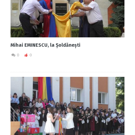
Mihai EMINESCU, la Șoldănești
0
0