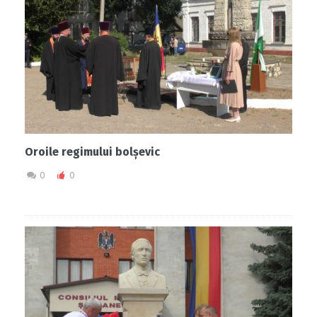
Oroile regimului bolșevic
0
0