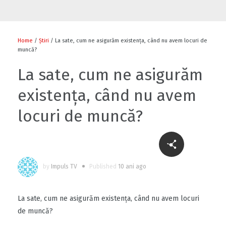
Flori și diplome cu ocazia sărbătorii
0
Home
/
Știri
/ La sate, cum ne asigurăm existența, când nu avem locuri de
muncă?
La sate, cum ne asigurăm
0
existența, când nu avem
locuri de muncă?
Cu-sprijinul-bancii-mondiale-un-fermier-
din-raionul-soldanesti-isi-modernizeaza-
afacerea
by
Impuls TV
Published
10 ani ago
0
La sate, cum ne asigurăm existența, când nu avem locuri
Să ne fiți sănătoși
de muncă?
1