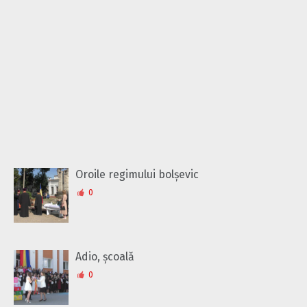
Oroile regimului bolșevic
0
Adio, școală
0