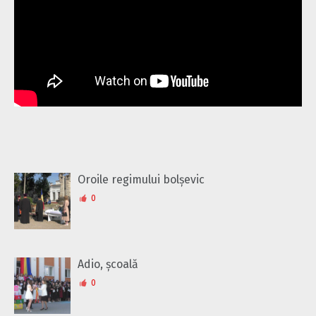
Oroile regimului bolșevic
0
Adio, școală
0