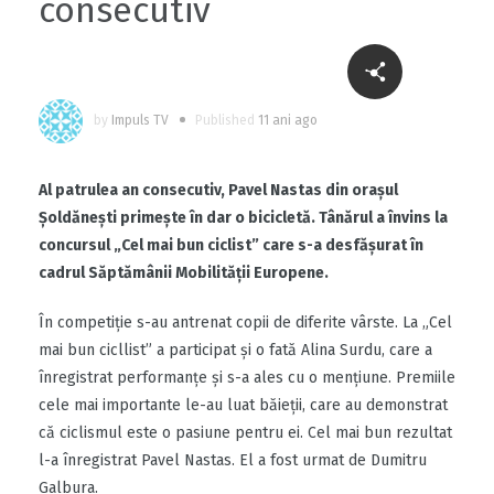
consecutiv
by
Impuls TV
Published
11 ani ago
Al patrulea an consecutiv, Pavel Nastas din oraşul
Şoldăneşti primeşte în dar o bicicletă. Tânărul a învins la
concursul „Cel mai bun ciclist” care s-a desfăşurat în
cadrul Săptămânii Mobilităţii Europene.
În competiţie s-au antrenat copii de diferite vârste. La „Cel
mai bun cicllist” a participat şi o fată Alina Surdu, care a
înregistrat performanţe şi s-a ales cu o menţiune. Premiile
cele mai importante le-au luat băieţii, care au demonstrat
că ciclismul este o pasiune pentru ei. Cel mai bun rezultat
l-a înregistrat Pavel Nastas. El a fost urmat de Dumitru
Galbura.