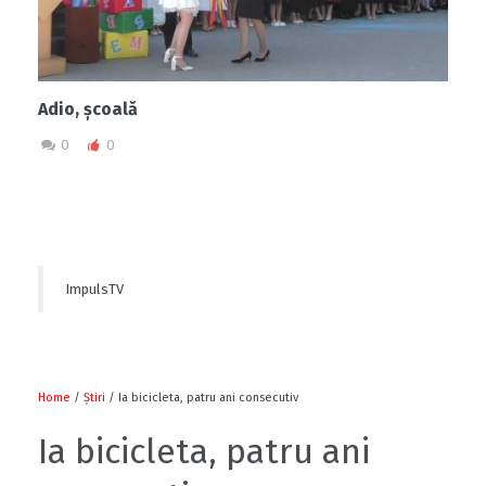
Adio, școală
0
0
ImpulsTV
Home
/
Știri
/ Ia bicicleta, patru ani consecutiv
Ia bicicleta, patru ani