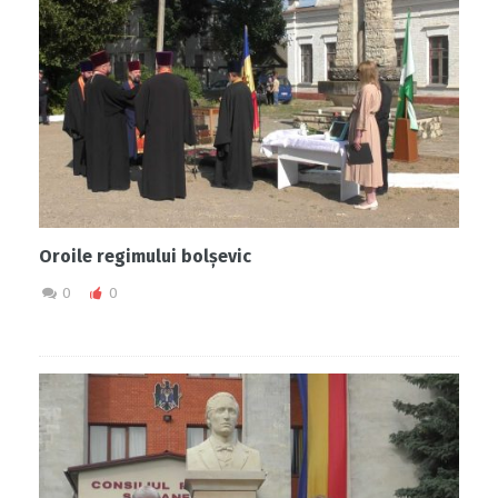
Oroile regimului bolșevic
0
0