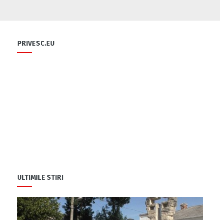
Flori și diplome cu ocazia sărbătorii
0
PRIVESC.EU
0
Cu-sprijinul-bancii-mondiale-un-fermier-
din-raionul-soldanesti-isi-modernizeaza-
afacerea
0
ULTIMILE STIRI
Să ne fiți sănătoși
1