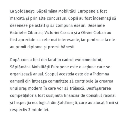
La Şoldăneşti, Săptămâna Mobilităţii Europene a fost
marcată şi prin alte concursuri. Copiii au fost îndemnaţi să
deseneze pe asfalt şi să compună eseuri. Desenele
Gabrielei Ciburciu, Victoriei Cazacu şi a Oliviei Cioban au
fost apreciate ca cele mai interesante, iar pentru asta ele
au primit diplome și premii bănești
După cum a fost declarat în cadrul evenimentului,
Săptămâna Mobilității Europene este o acţiune care se
organizează anual. Scopul acesteia este de a îndemna
oamenii din întreaga comunitate să contribuie la crearea
unui oraș modern în care vor să trăiască. Desfăşurarea
competiţiilor a fost susţinută financiar de Consiliul raional
şi Inspecţia ecologică din Şoldăneşti, care au alocat 5 mii şi
respectiv 3 mii de lei.