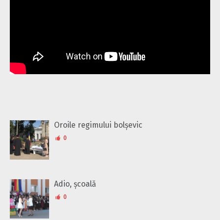
Oroile regimului bolșevic
0
Adio, școală
0