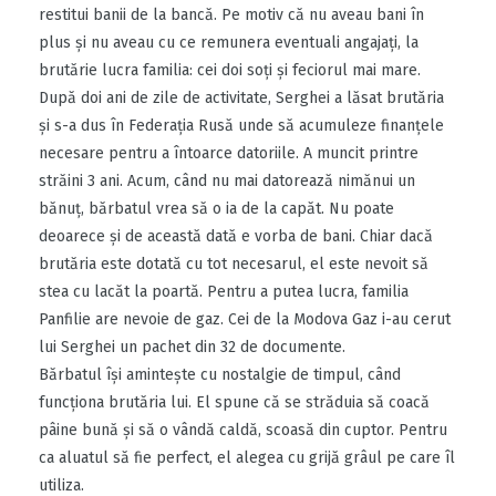
restitui banii de la bancă. Pe motiv că nu aveau bani în
plus şi nu aveau cu ce remunera eventuali angajaţi, la
brutărie lucra familia: cei doi soţi şi feciorul mai mare.
După doi ani de zile de activitate, Serghei a lăsat brutăria
şi s-a dus în Federaţia Rusă unde să acumuleze finanţele
necesare pentru a întoarce datoriile. A muncit printre
străini 3 ani. Acum, când nu mai datorează nimănui un
bănuţ, bărbatul vrea să o ia de la capăt. Nu poate
deoarece şi de această dată e vorba de bani. Chiar dacă
brutăria este dotată cu tot necesarul, el este nevoit să
stea cu lacăt la poartă. Pentru a putea lucra, familia
Panfilie are nevoie de gaz. Cei de la Modova Gaz i-au cerut
lui Serghei un pachet din 32 de documente.
Bărbatul îşi aminteşte cu nostalgie de timpul, când
funcţiona brutăria lui. El spune că se străduia să coacă
pâine bună şi să o vândă caldă, scoasă din cuptor. Pentru
ca aluatul să fie perfect, el alegea cu grijă grâul pe care îl
utiliza.