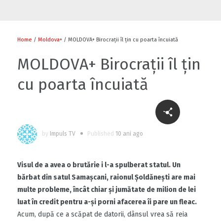
Flori și diplome cu ocazia sărbătorii
0
Home
/
Moldova+
/ MOLDOVA+ Birocrații îl țin cu poarta încuiată
MOLDOVA+ Birocrații îl țin
cu poarta încuiată
0
by
Impuls TV
Published
10 ani ago
Cu-sprijinul-bancii-mondiale-un-fermier-
din-raionul-soldanesti-isi-modernizeaza-
afacerea
Visul de a avea o brutărie i l-a spulberat statul. Un
0
bărbat din satul Samaşcani, raionul Şoldăneşti are mai
multe probleme, încât chiar şi jumătate de milion de lei
Să ne fiți sănătoși
luat în credit pentru a-şi porni afacerea îi pare un fleac.
Acum, după ce a scăpat de datorii, dânsul vrea să reia
1