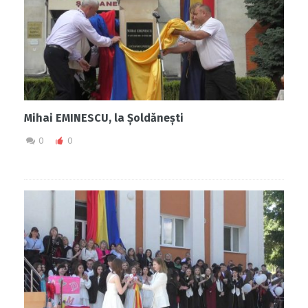
Mihai EMINESCU, la Șoldănești
0
0