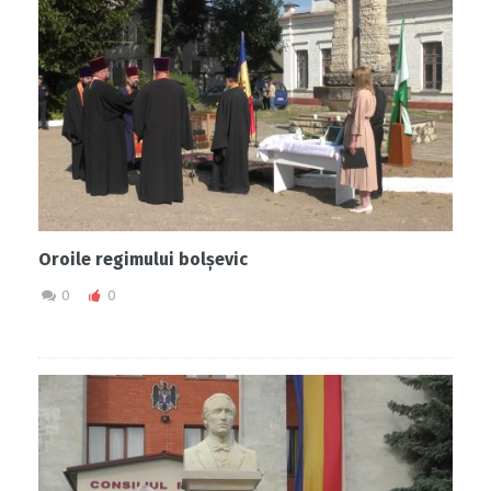
Oroile regimului bolșevic
0
0