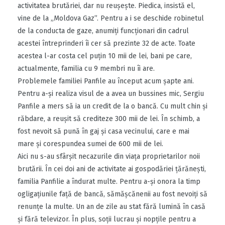
activitatea brutăriei, dar nu reuşeşte. Piedica, insistă el,
vine de la „Moldova Gaz”. Pentru a i se deschide robinetul
de la conducta de gaze, anumiţi funcţionari din cadrul
acestei întreprinderi îi cer să prezinte 32 de acte. Toate
acestea l-ar costa cel puţin 10 mii de lei, bani pe care,
actualmente, familia cu 9 membri nu îi are.
Problemele familiei Panfile au început acum şapte ani.
Pentru a-şi realiza visul de a avea un bussines mic, Sergiu
Panfile a mers să ia un credit de la o bancă. Cu mult chin şi
răbdare, a reuşit să crediteze 300 mii de lei. În schimb, a
fost nevoit să pună în gaj şi casa vecinului, care e mai
mare şi corespundea sumei de 600 mii de lei.
Aici nu s-au sfârşit necazurile din viaţa proprietarilor noii
brutării. În cei doi ani de activitate ai gospodăriei ţărăneşti,
familia Panfilie a îndurat multe. Pentru a-şi onora la timp
ogligaţiunile faţă de bancă, sămăşcănenii au fost nevoiţi să
renunţe la multe. Un an de zile au stat fără lumină în casă
şi fără televizor. În plus, soţii lucrau şi nopţile pentru a