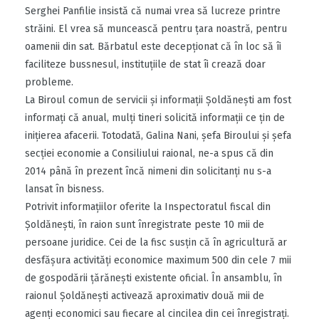
Serghei Panfilie insistă că numai vrea să lucreze printre
străini. El vrea să muncească pentru ţara noastră, pentru
oamenii din sat. Bărbatul este decepţionat că în loc să îi
faciliteze bussnesul, instituţiile de stat îi crează doar
probleme.
La Biroul comun de servicii şi informaţii Şoldăneşti am fost
informaţi că anual, mulţi tineri solicită informaţii ce ţin de
iniţierea afacerii. Totodată, Galina Nani, şefa Biroului şi şefa
secţiei economie a Consiliului raional, ne-a spus că din
2014 până în prezent încă nimeni din solicitanţi nu s-a
lansat în bisness.
Potrivit informaţiilor oferite la Inspectoratul fiscal din
Şoldăneşti, în raion sunt înregistrate peste 10 mii de
persoane juridice. Cei de la fisc susţin că în agricultură ar
desfăşura activităţi economice maximum 500 din cele 7 mii
de gospodării ţărăneşti existente oficial. În ansamblu, în
raionul Şoldăneşti activează aproximativ două mii de
agenţi economici sau fiecare al cincilea din cei înregistraţi.