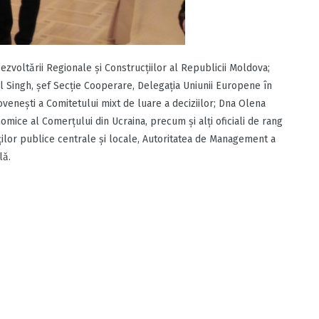
Dezvoltării Regionale și Construcțiilor al Republicii Moldova;
eil Singh, şef Secţie Cooperare, Delegaţia Uniunii Europene în
enești a Comitetului mixt de luare a deciziilor; Dna Olena
omice al Comerțului din Ucraina, precum și alți oficiali de rang
ăților publice centrale și locale, Autoritatea de Management a
lă.