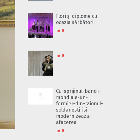
Flori și diplome cu
ocazia sărbătorii
0
0
Cu-sprijinul-bancii-
mondiale-un-
fermier-din-raionul-
soldanesti-isi-
modernizeaza-
afacerea
0