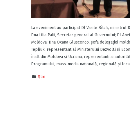
La eveniment au participat Dl Vasile Bîtcă, ministrul 
Dna Lilia Palii, Secretar general al Guvernului; Dl An
Moldova; Dna Oxana Gluscenco, șefa delegației moldov
Tepliuk, reprezentant al Ministerului Dezvoltării Econ
înalt din Moldova și Ucraina, reprezentanți ai autorit
Programului, mass-media națională, regională și loca
Știri