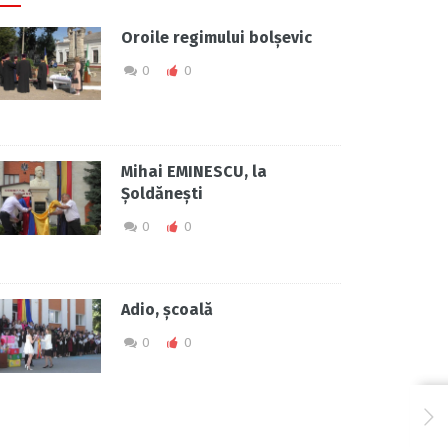
Oroile regimului bolșevic
0
0
Mihai EMINESCU, la
Șoldănești
0
0
Adio, școală
0
0