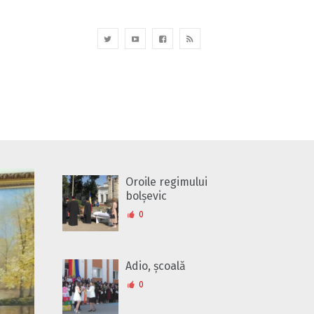
Oroile regimului
bolșevic
0
Adio, școală
0