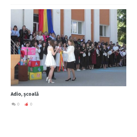
Adio, școală
0
0