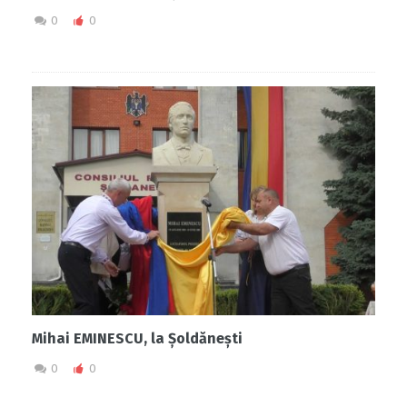
0
0
Mihai EMINESCU, la Șoldănești
0
0