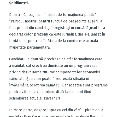
Șoldănești.
Dumitru Ciubașenco, înaintat de formațiunea politică
”Partidul nostru” pentru funcția de președinte al țării, a
fost primul din candidații înregistrați în cursă. Dțnsul le-a
declarat celor prezenți că este jurnalist, dar s-a lansat în
luptă doar pentru a înlătura de la conducere actuala
majoritate parlamentară.
Candidatul a ținut să precizeze că atât formațiunea care l-
a înaintat, cât și echipa dumisale au un program vast
privind dezvoltarea tuturor componentelor economiei
naționale. Știu cum poate fi redresată situația în
învățământ, ocrotirea sănătății. Dar acestea sunt programe
pentru viitor, sarcina primordială la moment fiind
schimbarea actualei guvernări.
În mare parte, despre lupta cu cei din vârful piramidei a
vorbit și Ilian Cașu, vicepreședintele formațiunii Partidul