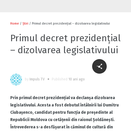
Flori și diplome cu ocazia sărbătorii
0
Home
/
Știri
/ Primul decret prezidențial – dizolvarea legislativului
Primul decret prezidențial
– dizolvarea legislativului
0
by
Impuls TV
Published
10 ani ago
Cu-sprijinul-bancii-mondiale-un-fermier-
din-raionul-soldanesti-isi-modernizeaza-
afacerea
Prin primul decret preziden
țial va declanșa dizolvarea
0
legislativului. Acesta a fost debutul întâlnirii lui Dumitru
Ciubașenco, candidat pentru funcția de președinte al
Să ne fiți sănătoși
Republicii Moldova cu cetățenii din raionul Șoldănești.
Întrevederea s-a desfășurat în căminul de cultură din
1