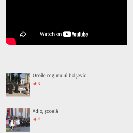
Oroile regimului bolșevic
0
Adio, școală
0