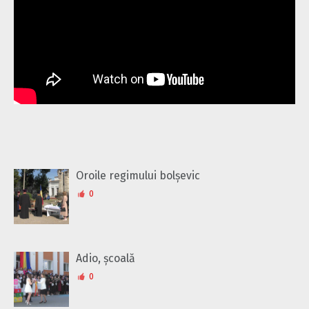
Oroile regimului bolșevic
0
Adio, școală
0