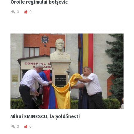
Oroile regimului bolșevic
0
0
Mihai EMINESCU, la Șoldănești
0
0