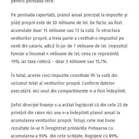
pentru perioada rece.
Pe perioada raportată, planul anual precizat la impozite şi
plăţi proprii este de 20 milioane de lei. De facto, au fost
acumulate doar 15 milioane sau 72 la sută. În structura
veniturilor proprii, a treia parte a cnstituit-o impozitul pe
venit din salariu, adică în jur de 7 milioane de lei. Impozitul
funciar a însumat 4 milioane de lei, ceea ce reprezintă
19%, iar taxa rutieră – doar 3 milioane sau 15,7%.
În total, aceste cinci impozite constituie 95 la sută din
volumul total al veniturilor proprii. Conform datelor
executării, nici unul din compartimente n-a fost îndeplinit.
Șeful direcției finanțe s-a arătat îngrijorat că din cele 23 de
primării din raion nici una n-a îndeplinit planul anual la
acumularea veniturilor proprii. Totuși, cele mai bune
rezultate le-ar fi înregistrat primăriile Pohoarna cu
acumularea a 90% din cele schițate, Rogojeni cu 89%,