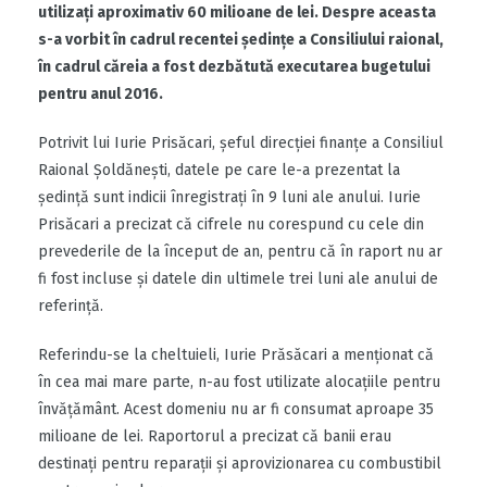
utilizați aproximativ 60 milioane de lei. Despre aceasta
s-a vorbit în cadrul recentei ședințe a Consiliului raional,
în cadrul căreia a fost dezbătută executarea bugetului
pentru anul 2016.
Potrivit lui Iurie Prisăcari, șeful direcției finanțe a Consiliul
Raional Șoldănești, datele pe care le-a prezentat la
ședință sunt indicii înregistrați în 9 luni ale anului. Iurie
Prisăcari a precizat că cifrele nu corespund cu cele din
prevederile de la început de an, pentru că în raport nu ar
fi fost incluse și datele din ultimele trei luni ale anului de
referință.
Referindu-se la cheltuieli, Iurie Prăsăcari a menționat că
în cea mai mare parte, n-au fost utilizate alocațiile pentru
învățământ. Acest domeniu nu ar fi consumat aproape 35
milioane de lei. Raportorul a precizat că banii erau
destinați pentru reparații și aprovizionarea cu combustibil