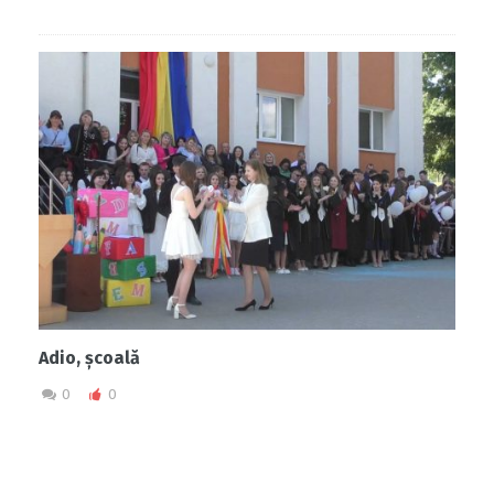
Adio, școală
0
0