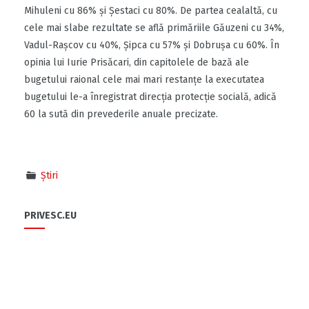
Mihuleni cu 86% și Șestaci cu 80%. De partea cealaltă, cu
cele mai slabe rezultate se află primăriile Găuzeni cu 34%,
Vadul-Rașcov cu 40%, Șipca cu 57% și Dobrușa cu 60%. În
opinia lui Iurie Prisăcari, din capitolele de bază ale
bugetului raional cele mai mari restanțe la executatea
bugetului le-a înregistrat direcția protecție socială, adică
60 la sută din prevederile anuale precizate.
Știri
PRIVESC.EU