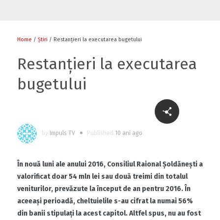
Flori și diplome cu ocazia sărbătorii
0
Home
/
Știri
/ Restanțieri la executarea bugetului
Restanțieri la executarea
bugetului
0
by
Impuls TV
Published
10 ani ago
Cu-sprijinul-bancii-mondiale-un-fermier-
din-raionul-soldanesti-isi-modernizeaza-
afacerea
În nouă luni ale anului 2016, Consiliul Raional Şoldăneşti a
0
valorificat doar 54 mln lei sau două treimi din totalul
veniturilor, prevăzute la început de an pentru 2016. În
Să ne fiți sănătoși
aceeaşi perioadă, cheltuielile s-au cifrat la numai 56%
din banii stipulați la acest capitol. Altfel spus, nu au fost
1