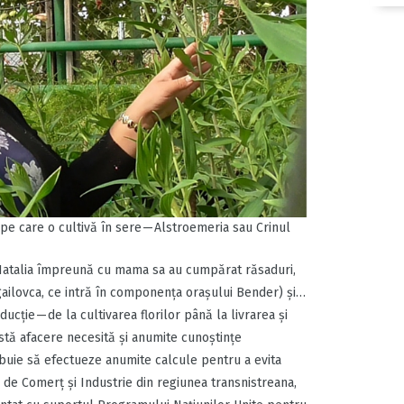
pe care o cultivă în sere — Alstroemeria sau Crinul
 Natalia împreună cu mama sa au cumpărat răsaduri,
gailovca, ce intră în componența orașului Bender) şi…
cţie — de la cultivarea florilor până la livrarea şi
tă afacere necesită și anumite cunoştinţe
ebuie să efectueze anumite calcule pentru a evita
a de Comerţ şi Industrie din regiunea transnistreana,