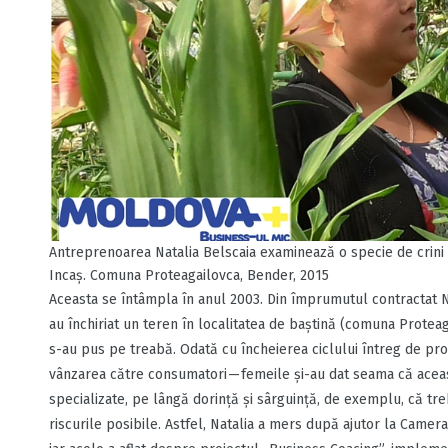
Antreprenoarea Natalia Belscaia examinează o specie de crini 
Incaş. Comuna Proteagailovca, Bender, 2015
Aceasta se întâmpla în anul 2003. Din împrumutul contractat
au închiriat un teren în localitatea de baștină (comuna Protea
s-au pus pe treabă. Odată cu încheierea ciclului întreg de produ
vânzarea către consumatori — femeile şi-au dat seama că aceas
specializate, pe lângă dorinţă şi sârguinţă, de exemplu, că tr
riscurile posibile. Astfel, Natalia a mers după ajutor la Camer