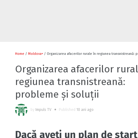
Home
/
Moldova+
/ Organizarea afacerilor rurale în regiunea transnistreană: p
Organizarea afacerilor rural
regiunea transnistreană:
probleme și soluții
by
Impuls TV
Published
10 ani ago
Dacă aveţi un plan de start