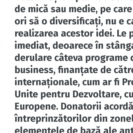
de mică sau medie, pe care 
ori să o diversificaţi, nu e
realizarea acestor idei. Le 
imediat, deoarece în stânga
derulare câteva programe d
business, finanţate de cătr
internaţionale, cum ar fi P
Unite pentru Dezvoltare, cu
Europene. Donatorii acordă
întreprinzătorilor din zone
elementele de bază ale ant