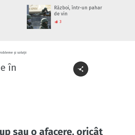
Război, într-un pahar
de vin
3
robleme și soluții
e în
up sau o afacere, oricât