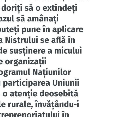
doriți să o extindeţi
 cazul să amânați
puteți pune în aplicare
 Nistrului se află în
e susținere a micului
e organizaţii
rogramul Naţiunilor
 participarea Uniunii
 o atenţie deosebită
le rurale, învăţându-i
reprenoriatului în