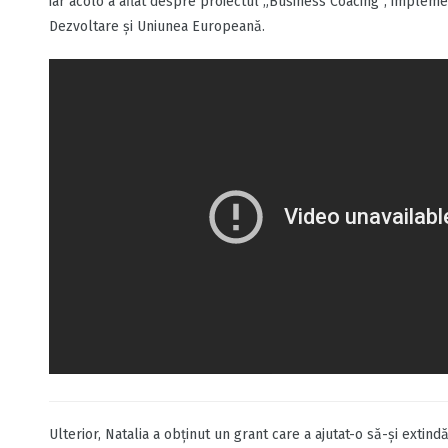
iar acolo a aflat despre proiectul „Business Coacing”, implem
Dezvoltare şi Uniunea Europeană.
Ulterior, Natalia a obţinut un grant care a ajutat-o să-şi exti