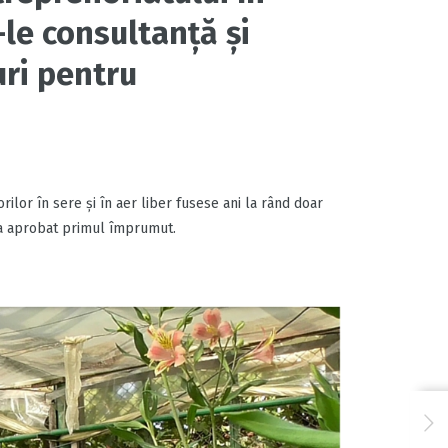
le consultanță și
uri pentru
orilor în sere şi în aer liber fusese ani la rând doar
i-a aprobat primul împrumut.