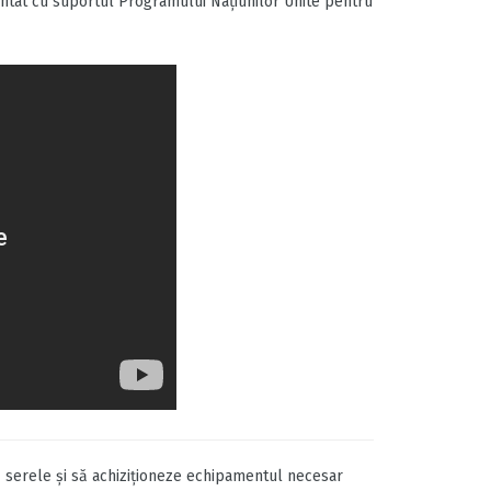
entat cu suportul Programului Naţiunilor Unite pentru
ndă serele și să achiziţioneze echipamentul necesar