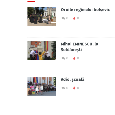
Oroile regimului bolșevic
0
0
Mihai EMINESCU, la
Șoldănești
0
0
Adio, școală
0
0